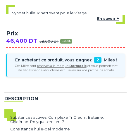
Syndet huileux nettoyant pour le visage
En savoir +
Prix
46,400 DT
58,000 DT
-20%
En achetant ce produit, vous gagnez
2
Miles !
Ces Miles sont
réservés à la marque
Dermedic
et vous permettront
de bénéficier de réductions exclusives sur vos prochains achats.
DESCRIPTION
Substances actives: Complexe TriOleum, Bétaïne,
Glycérine, Polyquaternium-7
Consistance huile-gel moderne