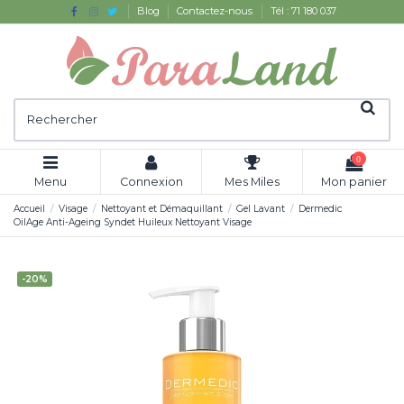
Blog
Contactez-nous
Tél : 71 180 037
0
Menu
Connexion
Mes Miles
Mon panier
Accueil
Visage
Nettoyant et Démaquillant
Gel Lavant
Dermedic
OilAge Anti-Ageing Syndet Huileux Nettoyant Visage
-20%