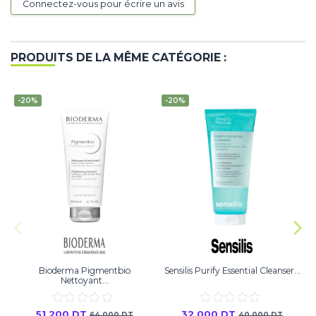
Connectez-vous pour écrire un avis
PRODUITS DE LA MÊME CATÉGORIE :
-20%
-20%
Bioderma Pigmentbio
Sensilis Purify Essential Cleanser...
Nettoyant...
51,200 DT
32,000 DT
64,000 DT
40,000 DT