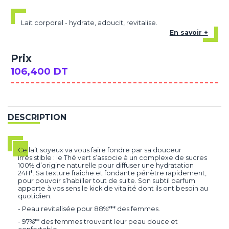
Lait corporel - hydrate, adoucit, revitalise.
En savoir +
Prix
106,400 DT
DESCRIPTION
Ce lait soyeux va vous faire fondre par sa douceur
irrésistible : le Thé vert s’associe à un complexe de sucres
100% d’origine naturelle pour diffuser une hydratation
24H*. Sa texture fraîche et fondante pénètre rapidement,
pour pouvoir s’habiller tout de suite. Son subtil parfum
apporte à vos sens le kick de vitalité dont ils ont besoin au
quotidien.
- Peau revitalisée pour 88%*** des femmes.
- 97%** des femmes trouvent leur peau douce et