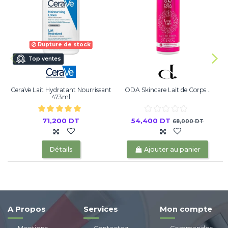
Rupture de stock
Top ventes
CeraVe Lait Hydratant Nourrissant
ODA Skincare Lait de Corps...
473ml
71,200 DT
54,400 DT
68,000 DT
Détails
Ajouter au panier
A Propos
Services
Mon compte