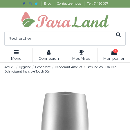
Blog
Contactez-nous
Tél : 71 180 037
0
Menu
Connexion
Mes Miles
Mon panier
Accueil
Hygiène
Déodorant
Déodorant Aisselles
Beesline Roll-On Déo
Éclaircissant Invisible Touch 50ml