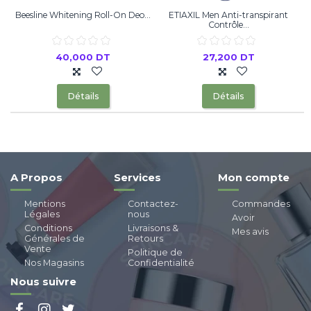
Beesline Whitening Roll-On Deo...
ETIAXIL Men Anti-transpirant
Contrôle...
40,000 DT
27,200 DT
Détails
Détails
A Propos
Services
Mon compte
Mentions
Contactez-
Commandes
Légales
nous
Avoir
Conditions
Livraisons &
Mes avis
Générales de
Retours
Vente
Politique de
Nos Magasins
Confidentialité
Nous suivre