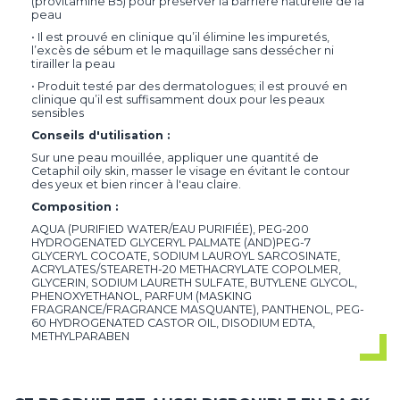
(provitamine B5) pour préserver la barrière naturelle de la
peau
• Il est prouvé en clinique qu’il élimine les impuretés,
l’excès de sébum et le maquillage sans dessécher ni
tirailler la peau
• Produit testé par des dermatologues; il est prouvé en
clinique qu’il est suffisamment doux pour les peaux
sensibles
Conseils d'utilisation :
Sur une peau mouillée, appliquer une quantité de
Cetaphil oily skin, masser le visage en évitant le contour
des yeux et bien rincer à l'eau claire.
Composition :
AQUA (PURIFIED WATER/EAU PURIFIÉE), PEG-200
HYDROGENATED GLYCERYL PALMATE (AND)PEG-7
GLYCERYL COCOATE, SODIUM LAUROYL SARCOSINATE,
ACRYLATES/STEARETH-20 METHACRYLATE COPOLMER,
GLYCERIN, SODIUM LAURETH SULFATE, BUTYLENE GLYCOL,
PHENOXYETHANOL, PARFUM (MASKING
FRAGRANCE/FRAGRANCE MASQUANTE), PANTHENOL, PEG-
60 HYDROGENATED CASTOR OIL, DISODIUM EDTA,
METHYLPARABEN