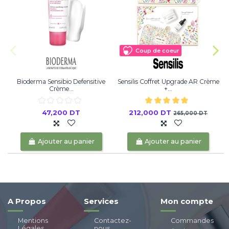
Coup de coeur
Bioderma Sensibio Defensitive
Sensilis Coffret Upgrade AR Crème
Crème...
+...
47,200 DT
212,000 DT
265,000 DT
Ajouter au panier
Ajouter au panier
A Propos
Services
Mon compte
Mentions
Contactez-
Commandes
Légales
nous