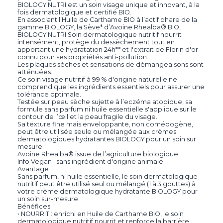
BIOLOGY NUTRI est un soin visage unique et innovant, à la
fois dermatologique et certifié BIO.
En associant l’Huile de Carthame BIO à l’actif phare de la
gamme BIOLOGY, la Sève* d’Avoine Rhealba® BIO,
BIOLOGY NUTRI Soin dermatologique nutritif nourrit
intensément, protège du dessèchement tout en
apportant une hydratation 24h** et l'extrait de Florin d'or
connu pour ses propriétés anti-pollution.
Les plaques sèches et sensations de démangeaisons sont
atténuées.
Ce soin visage nutritif à 99 % d'origine naturelle ne
comprend que les ingrédients essentiels pour assurer une
tolérance optimale.
Testée sur peau sèche sujette à l’eczéma atopique, sa
formule sans parfum ni huile essentielle s'applique sur le
contour de l’œil et la peau fragile du visage.
Sa texture fine mais enveloppante, non comédogène,
peut être utilisée seule ou mélangée aux crèmes
dermatologiques hydratantes BIOLOGY pour un soin sur
mesure.
Avoine Rhealba® issue de l’agriculture biologique.
Info Vegan : sans ingrédient d'origine animale.
Avantage
Sans parfum, ni huile essentielle, le soin dermatologique
nutritif peut être utilisé seul ou mélangé (1 à 3 gouttes) à
votre crème dermatologique hydratante BIOLOGY pour
un soin sur-mesure.
Bénéfices
• NOURRIT : enrichi en Huile de Carthame BIO, le soin
dermatologique nutritif nourrit et renforce la barrière