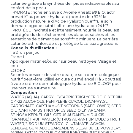
cutanée grâce à la synthèse de lipides indispensables au
confort de la peau.
• HYDRATE : riche en Sève d’Avoine Rhealba® BIO, actif
breveté* au pouvoir hydratant (booste de +83 % la
production naturelle d’Acide Hyaluronique***), le soin
dermatologique nutritif offre une hydratation 24 h**
• PROTÈGE : hydratée et intensément nourrie, la peau est
protégée du dessèchement, les plaques sèches et les
sensations de démangeaisons**** diminuent. La barrière
cutanée est renforcée et protégée face aux agressions.
Conseils d'utilisation :
1 à 2 fois par jour
Etape 1
Appliquer matin et/ou soir sur peau nettoyée. Visage et
cou.
Etape 2
Selon les besoins de votre peau, le soin dermatologique
nutritif peut-être utilisé en cure ou mélangé (1 à 3 gouttes)
à votre crème dermatologique hydratante BIOLOGY pour
une texture sur-mesure.
Composition
WATER (AQUA). CAPRYLIC/CAPRIC TRIGLYCERIDE. GLYCERIN.
C14-22 ALCOHOLS. PENTYLENE GLYCOL. DICAPRYLYL
CARBONATE. CARTHAMUS TINCTORIUS (SAFFLOWER) SEED
OIL (CARTHAMUS TINCTORIUS SEED OIL)*. ARGANIA
SPINOSA KERNEL OIL*. CITRUS AURANTIUM DULCIS
(ORANGE) FRUIT WATER (CITRUS AURANTIUM DULCIS FRUIT
WATER)*. SODIUM STEAROYL GLUTAMATE. ACACIA
SENEGAL GUM. ALOE BARBADENSIS LEAF JUICE POWDER*.
AVENA SATIVA (OAT) FLOWER/LEAF/STEM JUICE (AVENA