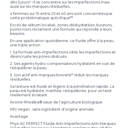
dès 5 jours¹ ! Il se concentre sur les imperfections mais
aussi sur les marques résiduelles.
4 femmes sur 10 entre 25 et 40 ans sont concernées par
cette problématique spécifique**.
Excès de sébum localisé, zones déshydratées, boutons,
points noirs réclament une formule qui réponde à leurs
besoins.
En une application quotidienne, ce fluide offre à la peau
une triple action :
1. Sa formule anti-imperfections cible les imperfections et
désincruste les pores obstrués.
2. Ses agents hydro-compensateurs hydratent en vue de
rééquilibrer la peau.
3. Son actif anti-marques breveté* réduit les marques
résiduelles.
Sa texture est fluide et légère à la pénétration rapide. La
peau est hydratée, matifiée, rééquilibrée, pour un teint
réellement éclatant.
Avoine Rhealba® issue de l'agriculture biologique.
Info Vegan : sans ingrédient d'origine animale.
Avantage
Phys-AC PERFECT Fluide Anti-Imperfections Anti-Marques
rééquilibre les peaux à tendance acnéique des adultes.