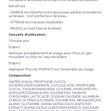
Bénéfices
• DIMINUE les imperfections des peaux adultes à tendance
acnéique - Soin perfecteur de peau.
• ATTÉNUE les marques résiduelles.
• RÉVÈLE un teint lisse et éclatant.
Conseils d'utilisation :
1 fois par jour
Etape 1
Nettoyer préalablement le visage avec Phys-AC gel
moussant ou Phys-AC eau micellaire.
Etape 2
Appliquer Phys-AC PERFECT sur l'ensemble du visage
Composition
WATER (AQUA). PROPYLENE GLYCOL
DICAPRYLATE/DICAPRATE. GLYCOLIC ACID. PROPYLENE
GLYCOL. SODIUM HYDROXIDE. GLYCERIN. HYDROXYETHYL
ACRYLATE/SODIUM ACRYLOYLDIMETHYL TAURATE
COPOLYMER. LACTIC ACID. SODIUM CHLORIDE. ALUMINUM
STARCH OCTENYLSUCCINATE. POLYMETHYL METHACRYLATE.
ALANYL GLUTAMINE. AVENA SATIVA (OAT) LEAF/STEM
EXTRACT (AVENA SATIVA LEAF/STEM EXTRACT). DISODIUM