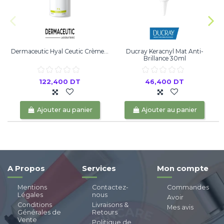
Dermaceutic Hyal Ceutic Crème...
Ducray Keracnyl Mat Anti-
Brillance 30ml
122,400 DT
46,400 DT
Ajouter au panier
Ajouter au panier
A Propos
Services
Mon compte
Mentions
Contactez-
Commandes
Légales
nous
Avoir
Conditions
Livraisons &
Mes avis
Générales de
Retours
Vente
Politique de