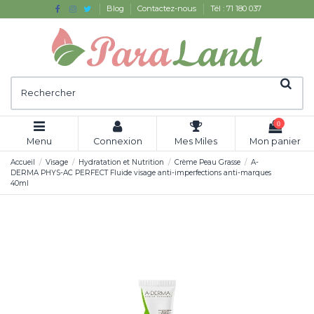
Blog
Contactez-nous
Tél : 71 180 037
0
Menu
Connexion
Mes Miles
Mon panier
Accueil
Visage
Hydratation et Nutrition
Crème Peau Grasse
A-
DERMA PHYS-AC PERFECT Fluide visage anti-imperfections anti-marques
40ml