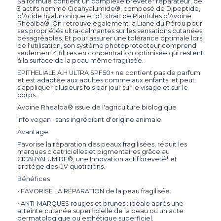
Sa formule contient un complexe breveté* réparateur, de
3 actifs nommé Cicahyalumide®, composé de Dipeptide,
d’Acide hyaluronique et d’Extrait de Plantules d’Avoine
Rhealba®. On retrouve également la Liane du Pérou pour
ses propriétés ultra-calmantes sur les sensations cutanées
désagréables. Et pour assurer une tolérance optimale lors
de l'utilisation, son système photoprotecteur comprend
seulement 4 filtres en concentration optimisée qui restent
à la surface de la peau même fragilisée.
EPITHELIALE A.H ULTRA SPF50+ ne contient pas de parfum
et est adaptée aux adultes comme aux enfants, et peut
s'appliquer plusieurs fois par jour sur le visage et sur le
corps.
Avoine Rhealba® issue de l'agriculture biologique
Info vegan : sans ingrédient d'origine animale
Avantage
Favorise la réparation des peaux fragilisées, réduit les
marques cicatricielles et pigmentaires grâce au
CICAHYALUMIDE®, une Innovation actif breveté* et
protège des UV quotidiens.
Bénéfices
• FAVORISE LA RÉPARATION de la peau fragilisée.
• ANTI-MARQUES rouges et brunes : idéale après une
atteinte cutanée superficielle de la peau ou un acte
dermatologique ou esthétique superficiel.