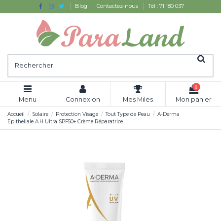
Blog
Contactez-nous
Tél : 71 180 037
0
Menu
Connexion
Mes Miles
Mon panier
Accueil
Solaire
Protection Visage
Tout Type de Peau
A-Derma
Epitheliale A.H Ultra SPF50+ Crème Réparatrice