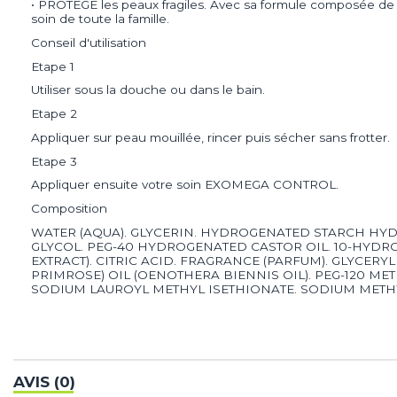
• PROTÈGE les peaux fragiles. Avec sa formule composée de 
soin de toute la famille.
Conseil d'utilisation
Etape 1
Utiliser sous la douche ou dans le bain.
Etape 2
Appliquer sur peau mouillée, rincer puis sécher sans frotter.
Etape 3
Appliquer ensuite votre soin EXOMEGA CONTROL.
Composition
WATER (AQUA). GLYCERIN. HYDROGENATED STARCH HYD
GLYCOL. PEG-40 HYDROGENATED CASTOR OIL. 10-HYDROX
EXTRACT). CITRIC ACID. FRAGRANCE (PARFUM). GLYCER
PRIMROSE) OIL (OENOTHERA BIENNIS OIL). PEG-120 M
SODIUM LAUROYL METHYL ISETHIONATE. SODIUM METH
AVIS (0)