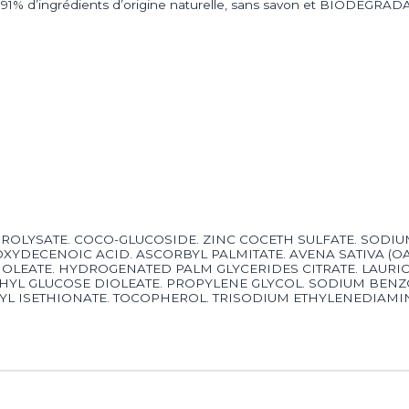
91% d’ingrédients d’origine naturelle, sans savon et BIODEGRADAB
ROLYSATE. COCO-GLUCOSIDE. ZINC COCETH SULFATE. SODI
YDECENOIC ACID. ASCORBYL PALMITATE. AVENA SATIVA (OAT
YL OLEATE. HYDROGENATED PALM GLYCERIDES CITRATE. LAURI
ETHYL GLUCOSE DIOLEATE. PROPYLENE GLYCOL. SODIUM BEN
YL ISETHIONATE. TOCOPHEROL. TRISODIUM ETHYLENEDIAMI