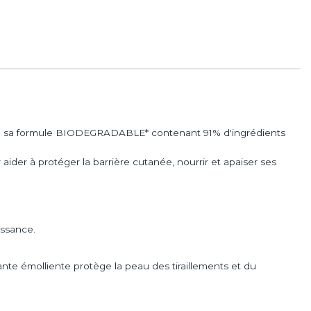
âce à sa formule BIODEGRADABLE* contenant 91% d'ingrédients
er à protéger la barrière cutanée, nourrir et apaiser ses
issance.
e émolliente protège la peau des tiraillements et du