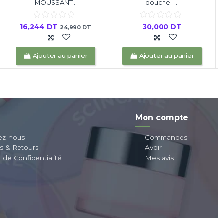
MOUSSANT...
douche -...
16,244 DT
30,000 DT
24,990 DT
Ajouter au panier
Ajouter au panier
Mon compte
ez-nous
Commandes
ns & Retours
Avoir
e de Confidentialité
Mes avis