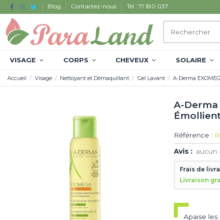
Blog
Contactez-nous
Tél : 71 180 037
VISAGE
CORPS
CHEVEUX
SOLAIRE
Accueil
Visage
Nettoyant et Démaquillant
Gel Lavant
A-Derma EXOMEGA 
A-Derma 
Émollien
Référence :
6
Avis :
aucun 
Frais de livr
Livraison gr
Apaise les