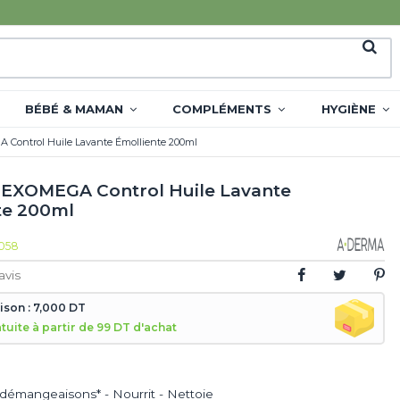
BÉBÉ & MAMAN
COMPLÉMENTS
HYGIÈNE
Control Huile Lavante Émolliente 200ml
EXOMEGA Control Huile Lavante
te 200ml
058
avis
aison : 7,000 DT
atuite à partir de 99 DT d'achat
 démangeaisons* - Nourrit - Nettoie