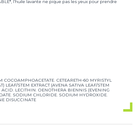
LE*, l’huile lavante ne pique pas les yeux pour prendre
UM COCOAMPHOACETATE. CETEARETH-60 MYRISTYL
) LEAF/STEM EXTRACT (AVENA SATIVA LEAF/STEM
C ACID. LECITHIN. OENOTHERA BIENNIS (EVENING
ZOATE. SODIUM CHLORIDE. SODIUM HYDROXIDE.
NE DISUCCINATE