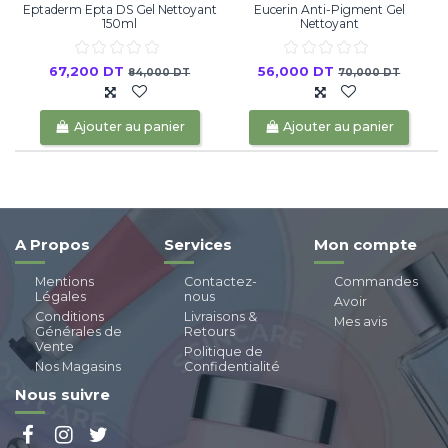
Eptaderm Epta DS Gel Nettoyant
Eucerin Anti-Pigment Gel
150ml
Nettoyant
67,200 DT
56,000 DT
84,000 DT
70,000 DT
Ajouter au panier
Ajouter au panier
A Propos
Services
Mon compte
Mentions
Contactez-
Commandes
Légales
nous
Avoir
Conditions
Livraisons &
Mes avis
Générales de
Retours
Vente
Politique de
Nos Magasins
Confidentialité
Nous suivre