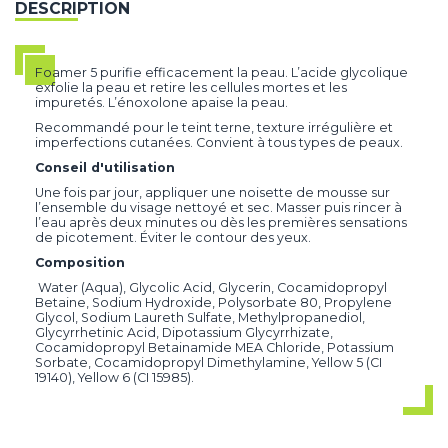
DESCRIPTION
Foamer 5 purifie efficacement la peau. L’acide glycolique
exfolie la peau et retire les cellules mortes et les
impuretés. L’énoxolone apaise la peau.
Recommandé pour le teint terne, texture irrégulière et
imperfections cutanées. Convient à tous types de peaux.
Conseil d'utilisation
Une fois par jour, appliquer une noisette de mousse sur
l’ensemble du visage nettoyé et sec. Masser puis rincer à
l’eau après deux minutes ou dès les premières sensations
de picotement. Éviter le contour des yeux.
Composition
Water (Aqua), Glycolic Acid, Glycerin, Cocamidopropyl
Betaine, Sodium Hydroxide, Polysorbate 80, Propylene
Glycol, Sodium Laureth Sulfate, Methylpropanediol,
Glycyrrhetinic Acid, Dipotassium Glycyrrhizate,
Cocamidopropyl Betainamide MEA Chloride, Potassium
Sorbate, Cocamidopropyl Dimethylamine, Yellow 5 (CI
19140), Yellow 6 (CI 15985).