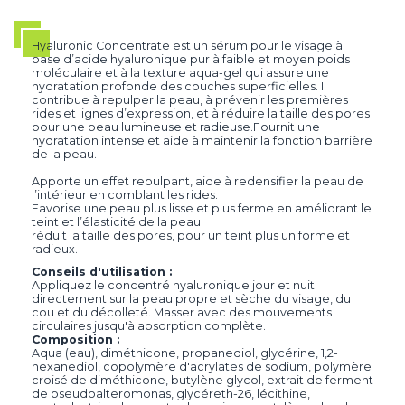
Hyaluronic Concentrate est un sérum pour le visage à
base d’acide hyaluronique pur à faible et moyen poids
moléculaire et à la texture aqua-gel qui assure une
hydratation profonde des couches superficielles. Il
contribue à repulper la peau, à prévenir les premières
rides et lignes d’expression, et à réduire la taille des pores
pour une peau lumineuse et radieuse.Fournit une
hydratation intense et aide à maintenir la fonction barrière
de la peau.
Apporte un effet repulpant, aide à redensifier la peau de
l’intérieur en comblant les rides.
Favorise une peau plus lisse et plus ferme en améliorant le
teint et l’élasticité de la peau.
réduit la taille des pores, pour un teint plus uniforme et
radieux.
Conseils d'utilisation :
Appliquez le concentré hyaluronique jour et nuit
directement sur la peau propre et sèche du visage, du
cou et du décolleté. Masser avec des mouvements
circulaires jusqu'à absorption complète.
Composition :
Aqua (eau), diméthicone, propanediol, glycérine, 1,2-
hexanediol, copolymère d'acrylates de sodium, polymère
croisé de diméthicone, butylène glycol, extrait de ferment
de pseudoalteromonas, glycéreth-26, lécithine,