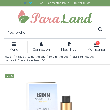
Blog
Contactez-nous
Tél : 71 180 037
0
Menu
Connexion
Mes Miles
Mon panier
Accueil
Visage
Soins Anti-âge
Sérum Anti-âge
ISDIN Isdinceutics
Hyaluronic Concentrate Serum 30 ml
-20%