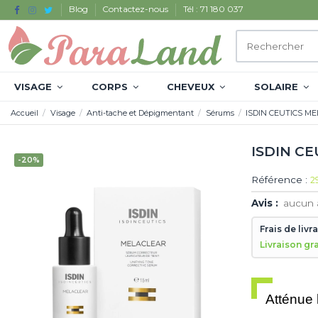
Blog
Contactez-nous
Tél : 71 180 037
VISAGE
CORPS
CHEVEUX
SOLAIRE
Accueil
Visage
Anti-tache et Dépigmentant
Sérums
ISDIN CEUTICS M
ISDIN C
-20%
Référence :
2
Avis :
aucun 
Frais de livr
Livraison gr
Atténue l