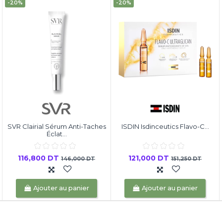
-20%
-20%
SVR Clairial Sérum Anti-Taches
ISDIN Isdinceutics Flavo-C...
Éclat...
116,800 DT
121,000 DT
146,000 DT
151,250 DT
Ajouter au panier
Ajouter au panier