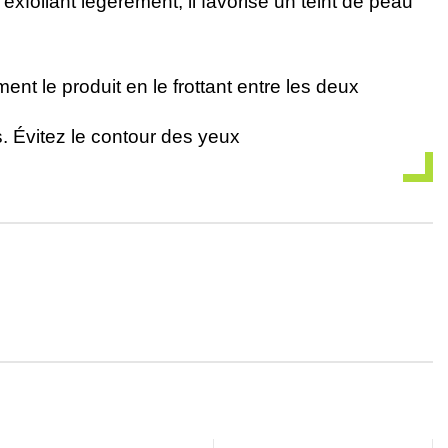
xfoliant légèrement; il favorise un teint de peau
nt le produit en le frottant entre les deux
. Évitez le contour des yeux