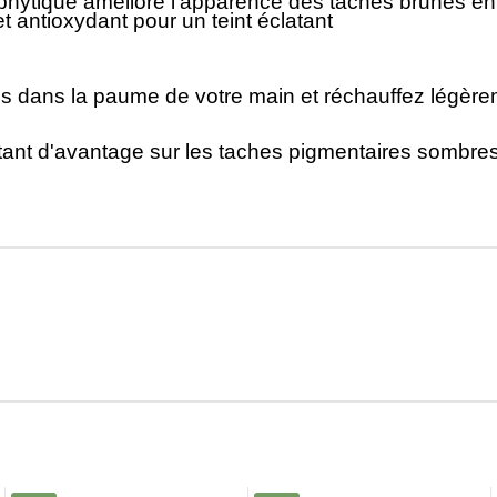
e phytique améliore l'apparence des taches brunes en e
fet antioxydant pour un teint éclatant
tes dans la paume de votre main et réchauffez légèreme
stant d'avantage sur les taches pigmentaires sombres