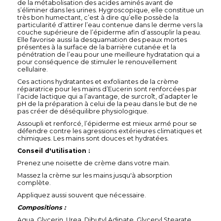
de la métabolisation des acides aminés avant de
s’éliminer dans les urines. Hygroscopique, elle constitue un
très bon humectant, c’est à dire qu’elle possède la
particularité d’attirer l’eau contenue dans le derme vers la
couche supérieure de l’épiderme afin d’assouplir la peau.
Elle favorise aussi la desquamation des peaux mortes
présentes à la surface de la barrière cutanée et la
pénétration de l’eau pour une meilleure hydratation qui a
pour conséquence de stimuler le renouvellement
cellulaire.
Ces actions hydratantes et exfoliantes de la crème
réparatrice pour les mains d’Eucerin sont renforcées par
l’acide lactique qui a l’avantage, de surcroît, d’adapter le
pH de la préparation à celui de la peau dans le but de ne
pas créer de déséquilibre physiologique.
Assoupli et renforcé, l’épiderme est mieux armé pour se
défendre contre les agressions extérieures climatiques et
chimiques. Les mains sont douces et hydratées.
Conseil d'utilisation :
Prenez une noisette de crème dans votre main.
Massez la crème sur les mains jusqu'à absorption
complète.
Appliquez aussi souvent que nécessaire.
Compositions :
Aqua, Glycerin, Urea, Dibutyl Adipate, Glyceryl Stearate,