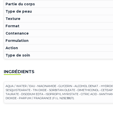
Partie du corps
Type de peau
Texture
Format
Contenance
Formulation
Action
Type de soin
INGRÉDIENTS
AQUA / WATER / EAU • NIACINAMIDE • GLYCERIN • ALCOHOL DENAT. • HYD
SESQUISTEARATE • TIN OXIDE • SORBITAN OLEATE • DIMETHICONOL • CET
TAURATE • DISODIUM EDTA • ISOPROPYL MYRISTATE • CITRIC ACID • XANTH
DIOXIDE • PARFUM / FRAGRANCE (F.I.L. N292380/1).