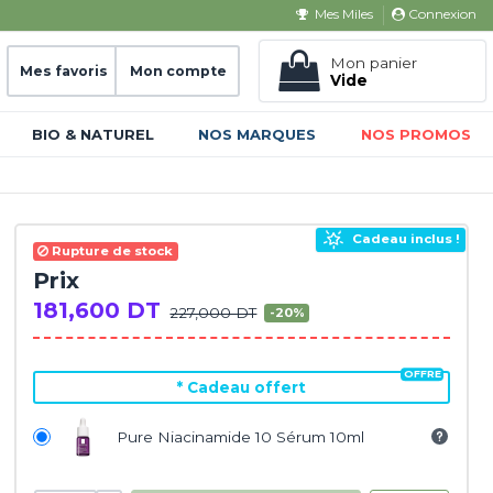
Connexion
Mes Miles
Mon panier
Mes favoris
Mon compte
Vide
BIO & NATUREL
NOS MARQUES
NOS PROMOS
Cadeau inclus !
Rupture de stock
Prix
181,600 DT
227,000 DT
-20%
*
Cadeau offert
Pure Niacinamide 10 Sérum 10ml