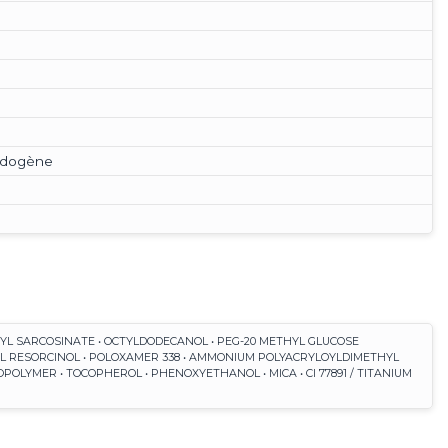
édogène
ROYL SARCOSINATE • OCTYLDODECANOL • PEG-20 METHYL GLUCOSE
HYL RESORCINOL • POLOXAMER 338 • AMMONIUM POLYACRYLOYLDIMETHYL
POLYMER • TOCOPHEROL • PHENOXYETHANOL • MICA • CI 77891 / TITANIUM