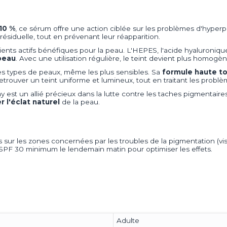
10 %
, ce sérum offre une action ciblée sur les problèmes d'hyperp
ésiduelle, tout en prévenant leur réapparition.
ients actifs bénéfiques pour la peau. L'HEPES, l'acide hyaluroniqu
 peau
. Avec une utilisation régulière, le teint devient plus homog
es types de peaux, même les plus sensibles. Sa
formule haute t
 retrouver un teint uniforme et lumineux, tout en traitant les prob
t un allié précieux dans la lutte contre les taches pigmentaires.
r l'éclat naturel
de la peau.
 sur les zones concernées par les troubles de la pigmentation (vi
PF 30 minimum le lendemain matin pour optimiser les effets.
Adulte