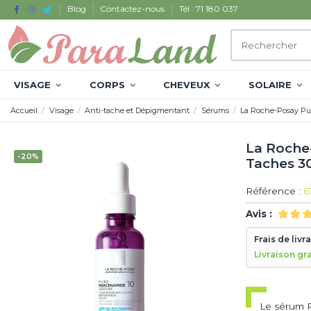
Blog
Contactez-nous
Tél : 71 180 037
VISAGE
CORPS
CHEVEUX
SOLAIRE
Accueil
Visage
Anti-tache et Dépigmentant
Sérums
La Roche-Posay Pu
La Roche
-20%
Taches 3
Référence :
6
Avis :
Frais de livr
Livraison gr
Le sérum P