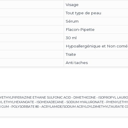
Visage
Tout type de peau
Sérum
Flacon-Pipette
30 ml
Hypoallergénique et Non com
Traite
Anti taches
ROXYETHYLPIPERAZINE ETHANE SULFONIC ACID • DIMETHICONE • ISOPROPYL LAU
EARYL ETHYLHEXANOATE • ISOHEXADECANE • SODIUM HYALURONATE • PHENYLET
AN GUM • POLYSORBATE 80 • ACRYLAMIDE/SODIUM ACRYLOYLDIMETHYLTAURATE CO