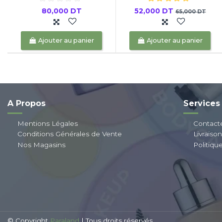
80,000 DT
52,000 DT
65,000 DT
Ajouter au panier
Ajouter au panier
A Propos
Services
Mentions Légales
Contact
Conditions Générales de Vente
Livraiso
Nos Magasins
Politiqu
© Copyright
Paraland
| Tous droits réservés