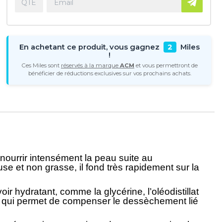
En achetant ce produit, vous gagnez
2
Miles
!
Ces Miles sont
réservés à la marque
ACM
et vous permettront de
bénéficier de réductions exclusives sur vos prochains achats.
nourrir intensément la peau suite au
 et non grasse, il fond très rapidement sur la
r hydratant, comme la glycérine, l’oléodistillat
ce qui permet de compenser le dessèchement lié