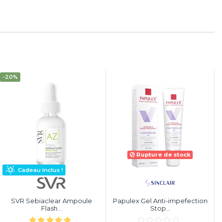
-20%
Rupture de stock
Cadeau inclus !
SVR Sebiaclear Ampoule
Papulex Gel Anti-impefection
Flash...
Stop...