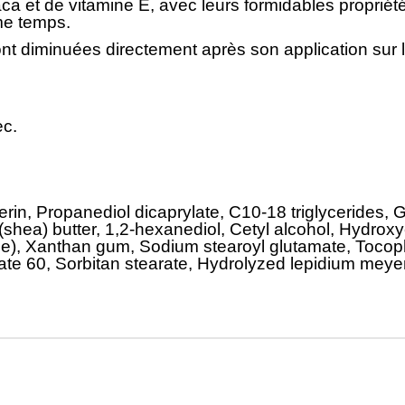
aca et de vitamine E, avec leurs formidables propriét
me temps.
 sont diminuées directement après son application sur 
ec.
cerin, Propanediol dicaprylate, C10-18 triglycerides,
shea) butter, 1,2-hexanediol, Cetyl alcohol, Hydroxy
ce), Xanthan gum, Sodium stearoyl glutamate, Tocoph
te 60, Sorbitan stearate, Hydrolyzed lepidium meyen