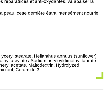
és réparatrices et anti-oxydantes, va apaiser la
la peau, cette dernière étant intensément nourrie
 Glyceryl stearate, Helianthus annuus (sunflower)
ethyl acrylate / Sodium acryloyldimethyl taurate
eryl acetate, Maltodextrin, Hydrolyzed
ii root, Ceramide 3.