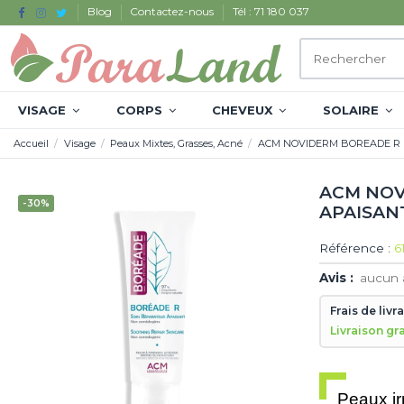
Blog
Contactez-nous
Tél : 71 180 037
VISAGE
CORPS
CHEVEUX
SOLAIRE
Accueil
Visage
Peaux Mixtes, Grasses, Acné
ACM NOVIDERM BOREADE R 
ACM NOV
-30%
APAISAN
Référence :
6
Avis :
aucun 
Frais de livr
Livraison gr
Peaux ir