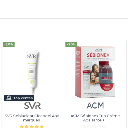
-20%
-20%
Top ventes
SVR Sebiaclear Cicapeel Anti-
ACM Sébionex Trio Crème
marques...
Apaisante +...