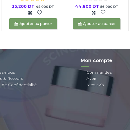
35,200 DT
44,800 DT
44,000 DT
56,000 DT
Ajouter au panier
Ajouter au panier
Mon compte
ez-nous
Commandes
ns & Retours
Avoir
e de Confidentialité
Mes avis