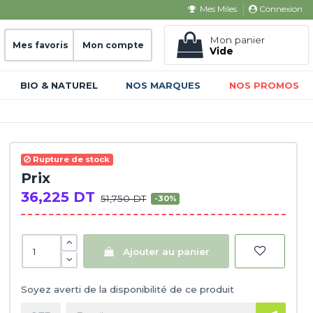
Connexion
Mes Miles
Mon panier
Mes favoris
Mon compte
Vide
BIO & NATUREL
NOS MARQUES
NOS PROMOS
Rupture de stock
Prix
36,225 DT
51,750 DT
-30%
Ajouter au panier
Soyez averti de la disponibilité de ce produit