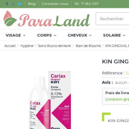
Blog
Contactez-nous
Tél : 71 180 037
VISAGE
CORPS
CHEVEUX
SOLAIRE
Accueil
Hygiène
Soins Bucco-dentaire
Bain de Bouche
KIN GINGIVAL
KIN GIN
Référence :
3
Avis :
aucun 
Frais de livr
Livraison gr
KIN GING