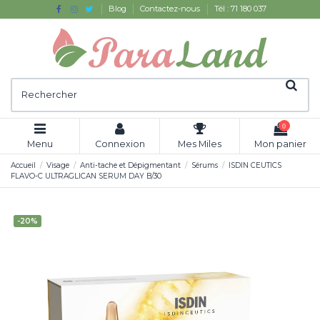
Blog
Contactez-nous
Tél : 71 180 037
0
Menu
Connexion
Mes Miles
Mon panier
Accueil
Visage
Anti-tache et Dépigmentant
Sérums
ISDIN CEUTICS
FLAVO-C ULTRAGLICAN SERUM DAY B/30
-20%