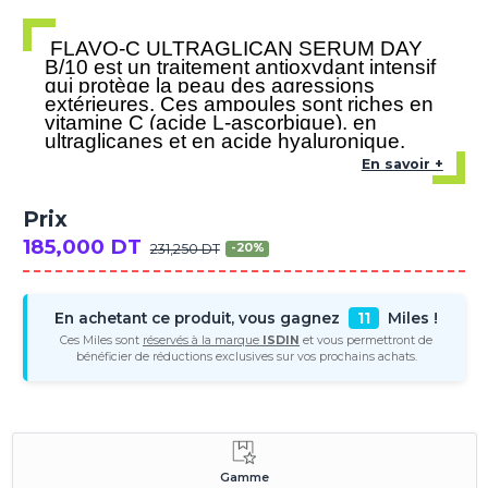
FLAVO-C ULTRAGLICAN SERUM DAY
B/10 est un traitement antioxydant intensif
qui protège la peau des agressions
extérieures. Ces ampoules sont riches en
vitamine C (acide L-ascorbique), en
ultraglicanes et en acide hyaluronique.
En savoir +
Prix
185,000 DT
231,250 DT
-20%
En achetant ce produit, vous gagnez
11
Miles !
Ces Miles sont
réservés à la marque
ISDIN
et vous permettront de
bénéficier de réductions exclusives sur vos prochains achats.
Gamme