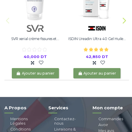
SVR xerial crème fissures et...
ISDIN Ureadin Ultra 40 Gel Huile...
40,000 DT
42,850 DT
Ajouter au panier
Ajouter au panier
A Propos
Services
Mon compte
Mentions
Contactez-
Commandes
Légales
nous
Avoir
Conditions
Livraisons &
Mes avis