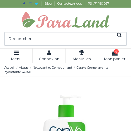
Blog
Contactez-nous
Tél : 71 180 037
0
Menu
Connexion
Mes Miles
Mon panier
Accueil
Visage
Nettoyant et Démaquillant
CeraVe Crème lavante
hydratante, 473ML