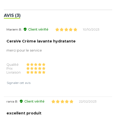
AVIS (3)
Mariem B.
Client vérifié
10/10/2023
CeraVe Crème lavante hydratante
merci pour le service
Qualité
Prix
Livraison
Signaler cet avis
rania B.
Client vérifié
22/02/2023
excellent produit