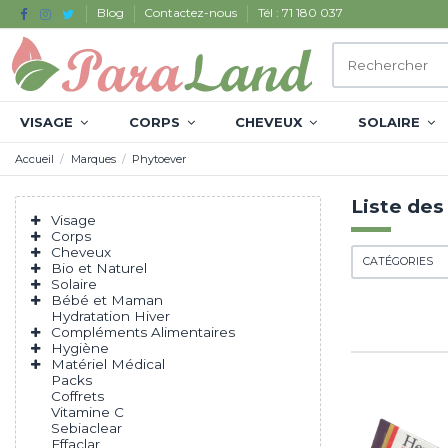
Blog
Contactez-nous
Tél : 71 180 037
VISAGE
CORPS
CHEVEUX
SOLAIRE
Accueil
Marques
Phytoever
Liste des
Visage
Corps
Cheveux
CATÉGORIES
Bio et Naturel
Solaire
Bébé et Maman
Hydratation Hiver
Compléments Alimentaires
Hygiène
Matériel Médical
Packs
Coffrets
Vitamine C
Sebiaclear
Effaclar