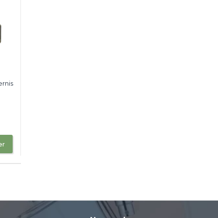
ernis
er