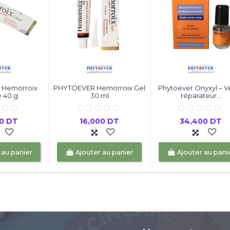
 Hemorroix
PHYTOEVER Hemorroix Gel
Phytoever Onyxyl – V
 40 g
30 ml
réparateur...
00 DT
16,000 DT
34,400 DT
 au panier
Ajouter au panier
Ajouter au pani