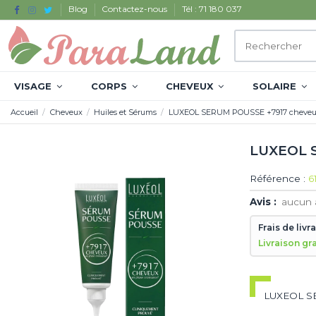
Blog
Contactez-nous
Tél : 71 180 037
VISAGE
CORPS
CHEVEUX
SOLAIRE
Accueil
Cheveux
Huiles et Sérums
LUXEOL SERUM POUSSE +7917 cheveu
LUXEOL 
Référence :
6
Avis :
aucun 
Frais de livr
Livraison gr
LUXEOL S