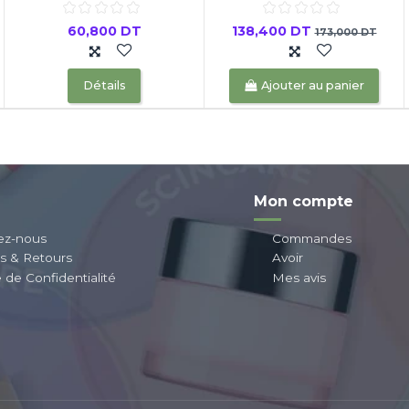
60,800 DT
138,400 DT
173,000 DT
Détails
Ajouter au panier
Mon compte
ez-nous
Commandes
ns & Retours
Avoir
e de Confidentialité
Mes avis