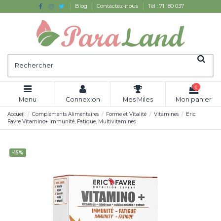
Blog
Contactez-nous
Tél : 71 180 037
0
Menu
Connexion
Mes Miles
Mon panier
Accueil
Compléments Alimentaires
Forme et Vitalité
Vitamines
Eric
Favre Vitamino+ Immunité, Fatigue, Multivitamines
-15%