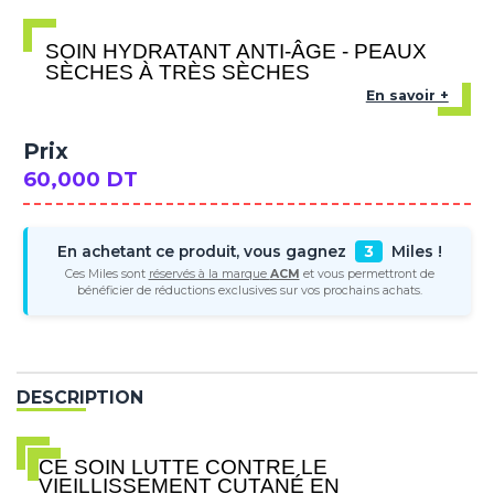
SOIN HYDRATANT ANTI-ÂGE - PEAUX
SÈCHES À TRÈS SÈCHES
En savoir +
Prix
60,000 DT
En achetant ce produit, vous gagnez
3
Miles !
Ces Miles sont
réservés à la marque
ACM
et vous permettront de
bénéficier de réductions exclusives sur vos prochains achats.
DESCRIPTION
CE SOIN LUTTE CONTRE LE
VIEILLISSEMENT CUTANÉ EN