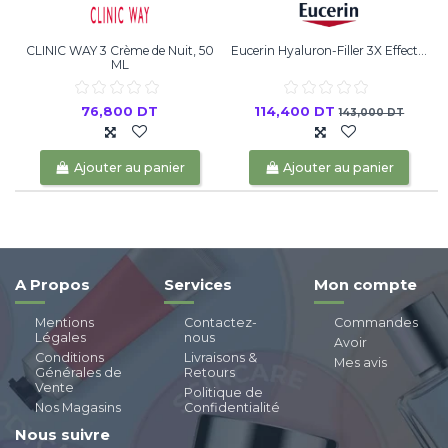
CLINIC WAY 3 Crème de Nuit, 50
Eucerin Hyaluron-Filler 3X Effect...
ML
76,800 DT
114,400 DT
143,000 DT
Ajouter au panier
Ajouter au panier
A Propos
Services
Mon compte
Mentions
Contactez-
Commandes
Légales
nous
Avoir
Conditions
Livraisons &
Mes avis
Générales de
Retours
Vente
Politique de
Nos Magasins
Confidentialité
Nous suivre