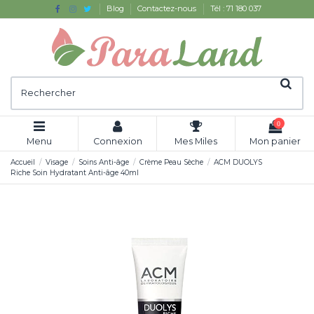
Blog
Contactez-nous
Tél : 71 180 037
0
Menu
Connexion
Mes Miles
Mon panier
Accueil
Visage
Soins Anti-âge
Crème Peau Sèche
ACM DUOLYS
Riche Soin Hydratant Anti-âge 40ml