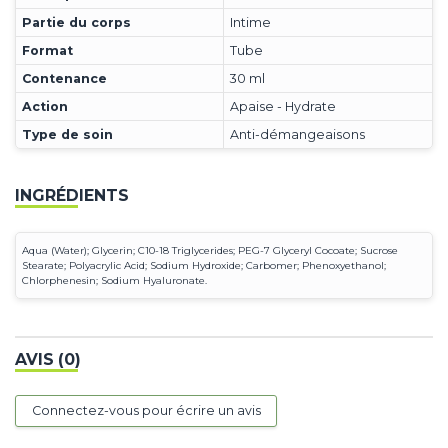
Partie du corps
Intime
Format
Tube
Contenance
30 ml
Action
Apaise - Hydrate
Type de soin
Anti-démangeaisons
INGRÉDIENTS
Aqua (Water); Glycerin; C10-18 Triglycerides; PEG-7 Glyceryl Cocoate; Sucrose
Stearate; Polyacrylic Acid; Sodium Hydroxide; Carbomer; Phenoxyethanol;
Chlorphenesin; Sodium Hyaluronate.
AVIS (0)
Connectez-vous pour écrire un avis