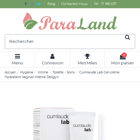
Blog
Contactez-nous
Tél : 71 180 037
0
Menu
Connexion
Mes Miles
Mon panier
Accueil
Hygiène
Intime
Toilette - Soins
Cumlaude Lab Gel-crème
Hydratant Vaginal Interne Deligyn