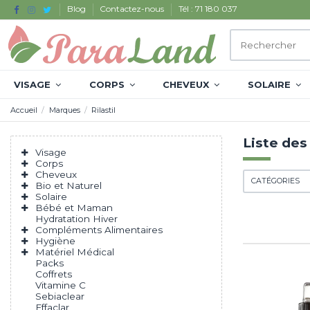
Blog
Contactez-nous
Tél : 71 180 037
VISAGE
CORPS
CHEVEUX
SOLAIRE
Accueil
Marques
Rilastil
Liste des
Visage
Corps
Cheveux
CATÉGORIES
Bio et Naturel
Solaire
Bébé et Maman
Hydratation Hiver
Compléments Alimentaires
Hygiène
Matériel Médical
Packs
Coffrets
Vitamine C
Sebiaclear
Effaclar