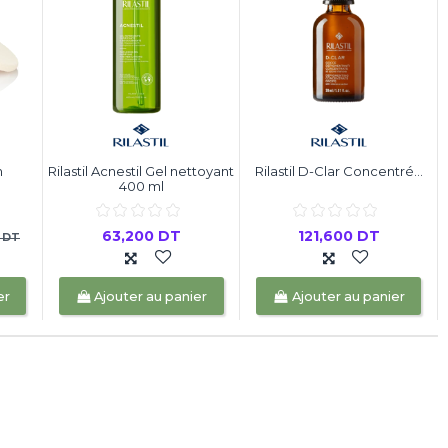
m
Rilastil Acnestil Gel nettoyant
Rilastil D-Clar Concentré...
400 ml
63,200 DT
121,600 DT
 DT
er
Ajouter au panier
Ajouter au panier