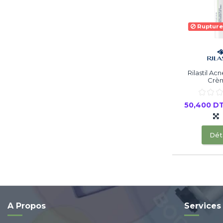
Rupture
Rilastil Acn
Crèm
50,400 D
Déta
A Propos
Services