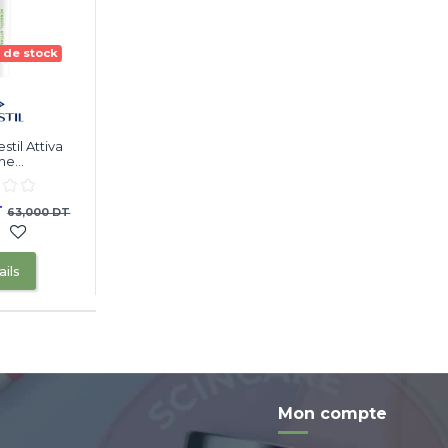
 de stock
estil Attiva
e...
T
63,000 DT
ils
Mon compte