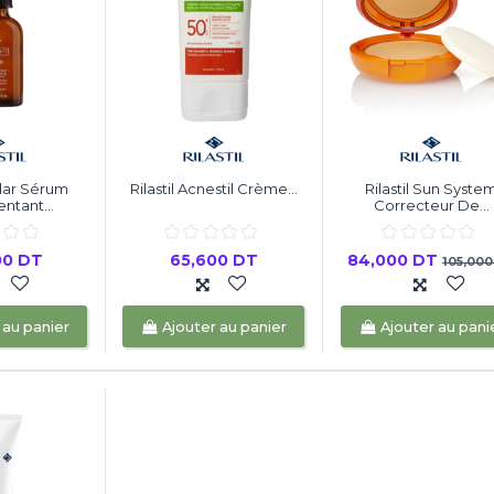
Clar Sérum
Rilastil Acnestil Crème...
Rilastil Sun Syste
tant...
Correcteur De...
00 DT
65,600 DT
84,000 DT
105,000
 au panier
Ajouter au panier
Ajouter au pani