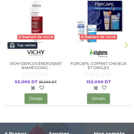
Rupture de stock
Rupture de stock
Top ventes
VICHY DERCOS ÉNERGISANT
FORCAPIL COFFRET CHEVEUX
SHAMPOOING...
ET ONGLES
52,000 DT
132,000 DT
65,000 DT
Détails
Détails
A Propos
Services
Mon compte