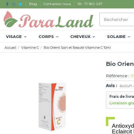
Blog
Contactez-nous
Tél : 71 180 037
VISAGE
CORPS
CHEVEUX
SOLAIRE
Accueil
Vitamine C
Bio Orient Soin et Beauté Vitamine C 10ml
Bio Orien
Référence :
5
Avis :
aucun 
Frais de livr
Livraison gr
Antioxyd
Eclairci