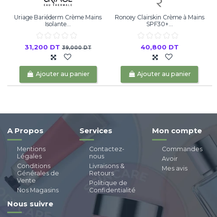
Uriage Bariéderm Crème Mains
Roncey Clairskin Crème à Mains
Isolante...
SPF30+...
31,200 DT
40,800 DT
39,000 DT
Ajouter au panier
Ajouter au panier
A Propos
Services
Mon compte
Mentions
Contactez-
Commandes
Légales
nous
Avoir
Conditions
Livraisons &
Mes avis
Générales de
Retours
Vente
Politique de
Nos Magasins
Confidentialité
Nous suivre