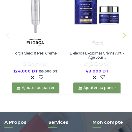
Filorga Sleep & Peel Crème...
Bielenda Exosomes Crème Anti-
P
Âge Jour...
124,000 DT
48,000 DT
155,000 DT
Ajouter au panier
Ajouter au panier
A Propos
Services
Mon compte