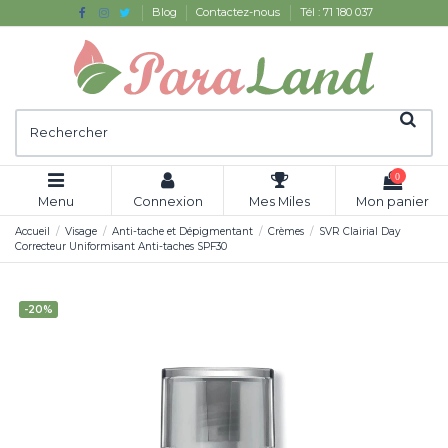
Blog
Contactez-nous
Tél : 71 180 037
0
Menu
Connexion
Mes Miles
Mon panier
Accueil
Visage
Anti-tache et Dépigmentant
Crèmes
SVR Clairial Day
Correcteur Uniformisant Anti-taches SPF30
-20%