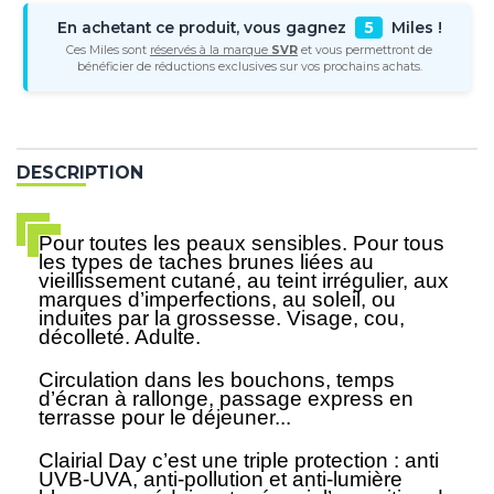
En achetant ce produit, vous gagnez
5
Miles !
Ces Miles sont
réservés à la marque
SVR
et vous permettront de
bénéficier de réductions exclusives sur vos prochains achats.
DESCRIPTION
Pour toutes les peaux sensibles. Pour tous
les types de taches brunes liées au
vieillissement cutané, au teint irrégulier, aux
marques d’imperfections, au soleil, ou
induites par la grossesse. Visage, cou,
décolleté. Adulte.
Circulation dans les bouchons, temps
d’écran à rallonge, passage express en
terrasse pour le déjeuner...
Clairial Day c’est une triple protection : anti
UVB-UVA, anti-pollution et anti-lumière