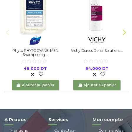
Phyto PHYTOCYANE-MEN
Vichy Dercos Densi-Solutions...
Shampooing...
48,000 DT
64,000 DT
Ajouter au panier
Ajouter au panier
A Propos
Services
Mon compte
Mentions
Contactez-
Commandes