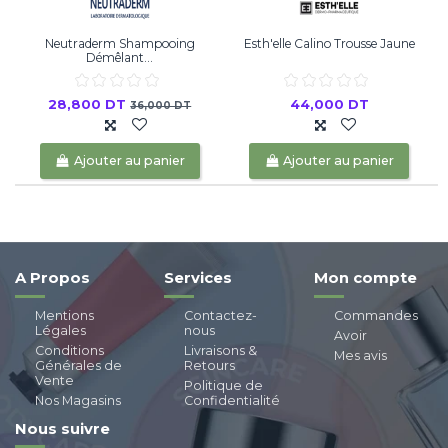
Neutraderm Shampooing
Esth'elle Calino Trousse Jaune
C
Démêlant...
28,800 DT
44,000 DT
36,000 DT
Ajouter au panier
Ajouter au panier
A Propos
Services
Mon compte
Mentions
Contactez-
Commandes
Légales
nous
Avoir
Conditions
Livraisons &
Mes avis
Générales de
Retours
Vente
Politique de
Nos Magasins
Confidentialité
Nous suivre