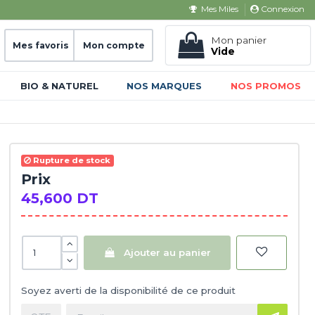
Connexion
Mes Miles
Mon panier
Mes favoris
Mon compte
Vide
BIO & NATUREL
NOS MARQUES
NOS PROMOS
Rupture de stock
Prix
45,600 DT
Ajouter au panier
Soyez averti de la disponibilité de ce produit