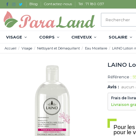
Blog
Contactez-nous
Tél : 71 180 037
VISAGE
CORPS
CHEVEUX
SOLAIRE
Accueil
Visage
Nettoyant et Démaquillant
Eau Micellaire
LAINO Lotion m
LAINO Lot
Référence :
5
Avis :
aucun 
Frais de livr
Livraison gr
Pour les
pour le 