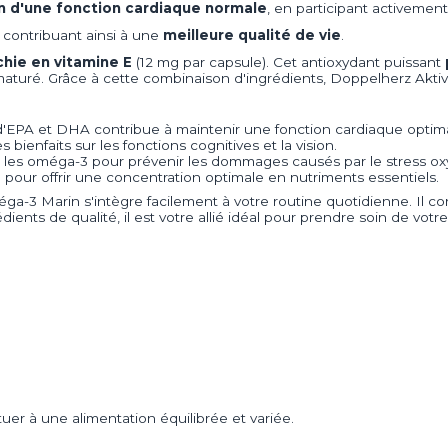
n d'une fonction cardiaque normale
, en participant activement
, contribuant ainsi à une
meilleure qualité de vie
.
chie en vitamine E
(12 mg par capsule). Cet antioxydant puissant
rématuré. Grâce à cette combinaison d'ingrédients, Doppelherz Ak
d'EPA et DHA contribue à maintenir une fonction cardiaque optima
bienfaits sur les fonctions cognitives et la vision.
ec les oméga-3 pour prévenir les dommages causés par le stress oxy
ur offrir une concentration optimale en nutriments essentiels.
a-3 Marin s'intègre facilement à votre routine quotidienne. Il c
édients de qualité, il est votre allié idéal pour prendre soin de vo
er à une alimentation équilibrée et variée.