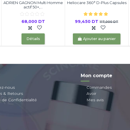
ADRIEN GAGNON Multi Homme
Heliocare 360° D-Plus Capsules
actif 50+,...
68,000 DT
99,450 DT
117,000 DT
Détails
Ajouter au panier
Mon compte
ez-nous
Commandes
ns & Retours
Avoir
e de Confidentialité
Mes avis