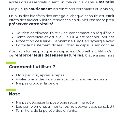
acides gras essentiels jouent un rôle crucial dans le
maintie
De plus, ils
soutiennent
les fonctions cérébrales et la vision
En plus des bienfaits des oméga-3, chaque capsule est
enri
effets des radicaux libres responsables du vieillissement p
préserver votre vitalité
.
Soutien cardiovasculaire : Une consommation régulière 
Santé cérébrale et visuelle : Le DHA est reconnu pour ses 
Protection cellulaire : La vitamine E agit en synergie av
Formule hautement dosée : Chaque capsule est conçue po
Avec son format pratique en capsules, Doppelherz Aktiv Omég
de
renforcer leurs défenses naturelles
. Grâce à ses ingr
Comment l'utiliser ?
1 fois par jour, après le repas.
Avaler une à deux gélules avec un grand verre d'eau.
Ne pas croquer la gélule.
Note
Ne pas dépasser la posologie recommandée.
Les compléments alimentaires ne peuvent pas se substitu
Tenir hors de la portée des enfants.