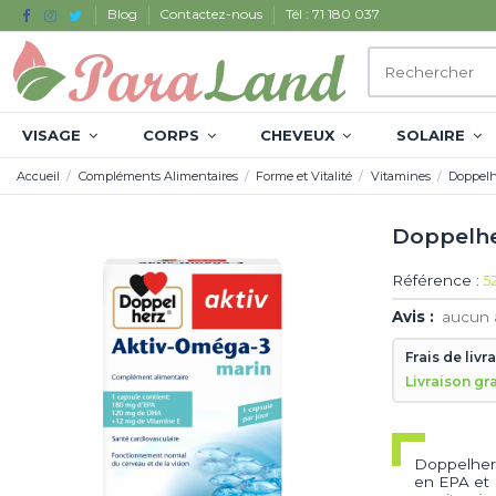
Blog
Contactez-nous
Tél : 71 180 037
VISAGE
CORPS
CHEVEUX
SOLAIRE
Accueil
Compléments Alimentaires
Forme et Vitalité
Vitamines
Doppelh
Doppelhe
Référence :
5
Avis :
aucun 
Frais de livr
Livraison gr
Doppelherz
en EPA et D