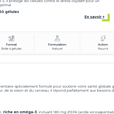
 E, il protège les cellules contre le stress oxydatif pour un
ptimal.
60 gélules
En savoir +
Format
Formulation
Action
Boîte à gélules
Naturel
Nourrit
ntaire spécialement formulé pour soutenir votre santé globale g
, de la vision et du cerveau, il répond parfaitement aux besoins 
r,
riche en oméga-3
, incluant 180 mg d'EPA (acide eicosapent