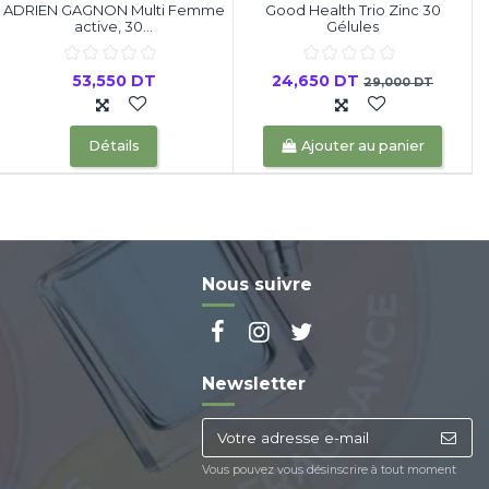
ADRIEN GAGNON Multi Femme
Good Health Trio Zinc 30
active, 30...
Gélules
53,550 DT
24,650 DT
29,000 DT
Détails
Ajouter au panier
Nous suivre
Newsletter
Vous pouvez vous désinscrire à tout moment