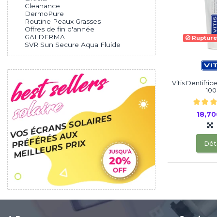
Cleanance
DermoPure
Routine Peaux Grasses
Offres de fin d'année
GALDERMA
Rupture
SVR Sun Secure Aqua Fluide
Vitis Dentifric
10
18,7
Déta