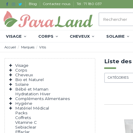
Blog
Contactez-nous
Tél : 71 180 037
VISAGE
CORPS
CHEVEUX
SOLAIRE
Accueil
Marques
Vitis
Liste des
Visage
Corps
Cheveux
CATÉGORIES
Bio et Naturel
Solaire
Bébé et Maman
Hydratation Hiver
Compléments Alimentaires
Hygiène
Matériel Médical
Packs
Coffrets
Vitamine C
Sebiaclear
Effaclar