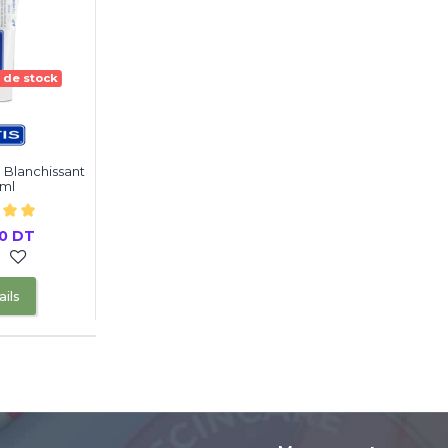
 de stock
e Blanchissant
0ml
00 DT
ils