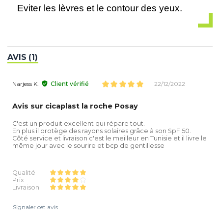
Eviter les lèvres et le contour des yeux.
AVIS (1)
Narjess K.
Client vérifié
22/12/2022
Avis sur cicaplast la roche Posay
C'est un produit excellent qui répare tout.
En plus il protège des rayons solaires grâce à son SpF 50.
Côté service et livraison c'est le meilleur en Tunisie et il livre le
même jour avec le sourire et bcp de gentillesse
Qualité
Prix
Livraison
Signaler cet avis