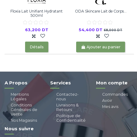
Floxia Lait Unifiant Hydratant
ODA Skincare Lait de Corps...
500ml
63,200 DT
54,400 DT
68,000 DT
Détails
Ajouter au panier
A Propos
Services
Mon compte
Mentions
Contactez-
Commandes
Légales
nous
Avoir
Conditions
Livraisons &
Mes avis
Générales de
Retours
Vente
Politique de
Nos Magasins
Confidentialité
Nous suivre