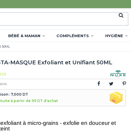
BÉBÉ & MAMAN
COMPLÉMENTS
HYGIÈNE
t 50ML
TA-MASQUE Exfoliant et Unifiant 50ML
928
avis
aison : 7,000 DT
atuite à partir de 99 DT d'achat
xfoliant à micro-grains - exfolie en douceur et
teint