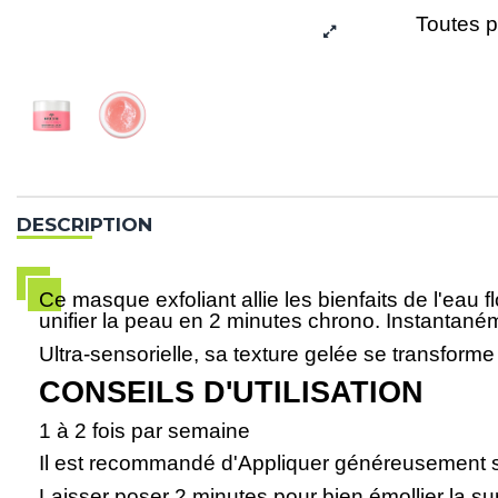
Toutes 
DESCRIPTION
Ce masque exfoliant allie les bienfaits de l'eau 
unifier la peau en 2 minutes chrono. Instantanémen
Ultra-sensorielle, sa texture gelée se transfor
CONSEILS D'UTILISATION
1 à 2 fois par semaine
Il est recommandé d'Appliquer généreusement su
Laisser poser 2 minutes pour bien émollier la sur