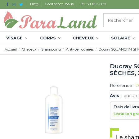
Blog
Contactez-nous
Tél : 71 180 037
VISAGE
CORPS
CHEVEUX
SOLAIRE
Accueil
Cheveux
Shampoing
Anti-pelliculaires
Ducray SQUANORM SHA
Ducray 
SÈCHES,
Référence :
2
Avis :
aucun 
Frais de livr
Livraison gr
Le sham