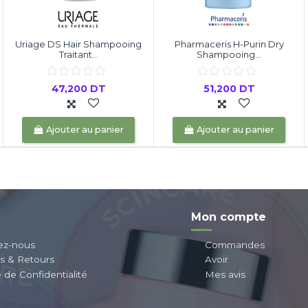
Uriage DS Hair Shampooing
Pharmaceris H-Purin Dry
Traitant...
Shampooing...
47,200 DT
51,200 DT
Ajouter au panier
Ajouter au panier
Mon compte
ez-nous
Commandes
ns & Retours
Avoir
e de Confidentialité
Mes avis