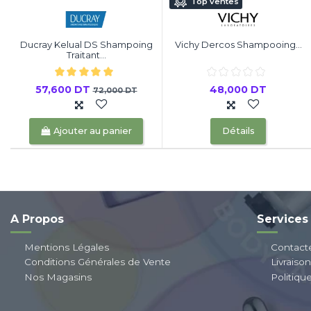
Top ventes
Ducray Kelual DS Shampoing
Vichy Dercos Shampooing...
Traitant...
57,600 DT
48,000 DT
72,000 DT
Ajouter au panier
Détails
A Propos
Services
Mentions Légales
Contact
Conditions Générales de Vente
Livraiso
Nos Magasins
Politiqu