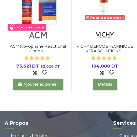
Rupture de stock
Coup de coeur
ACM Novophane Reactional
VICHY DERCOS TECHNIQUE
Lotion...
KERA SOLUTIONS...
73,621 DT
104,800 DT
92,026 DT
Ajouter au panier
Détails
A Propos
Services
Mentions Légales
Contact