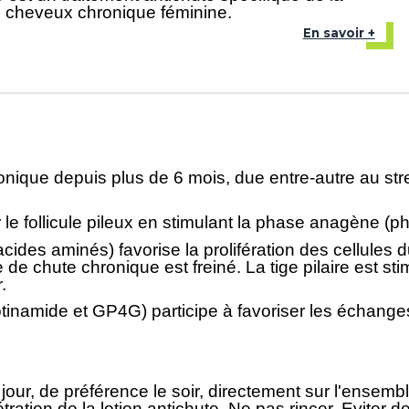
 cheveux chronique féminine.
En savoir +
hronique depuis plus de 6 mois, due entre-autre au s
r le follicule pileux en stimulant la phase anagène 
cides aminés) favorise la prolifération des cellules d
chute chronique est freiné. La tige pilaire est stimu
.
otinamide et GP4G) participe à favoriser les échanges
 jour, de préférence le soir, directement sur l'ensem
tration de la lotion antichute. Ne pas rincer. Eviter