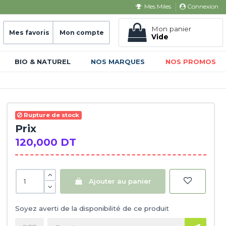
Connexion
Mes Miles
Mon panier
Mes favoris
Mon compte
Vide
BIO & NATUREL
NOS MARQUES
NOS PROMOS
Rupture de stock
Prix
120,000 DT
Ajouter au panier
Soyez averti de la disponibilité de ce produit