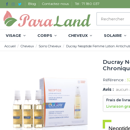
Blog
Contactez-nous
Tél : 71 180 037
VISAGE
CORPS
CHEVEUX
SOLAIRE
Accueil
Cheveux
Soins Cheveux
Ducray Neoptide Femme Lotion Antichut
Ducray N
Chroniq
Référence :
3
Avis :
aucun 
Frais de livr
Livraison gr
Neoptide