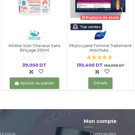
Rupture de stock
Top ventes
Moline Soin Cheveux Sans
Phytocyane Femme Traitement
Rinçage 250ml
Antichute...
39,000 DT
130,400 DT
163,000 DT
Ajouter au panier
Détails
Mon compte
ez-nous
Commandes