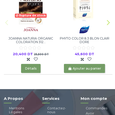
Rupture de stock
JOANNA NATURIA ORGANIC
PHYTO COLOR 8.3 BLON CLAIR
COLORATION 312...
DORE
20,400 DT
45,600 DT
25,500 DT
Détails
Ajouter au panier
A Propos
Services
Mon compte
Mentions
Contactez-
Commandes
Légales
nous
Avoir