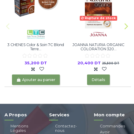
Rupture de stock
3 CHENES Color & Soin 7C Blond
JOANNA NATURIA ORGANIC
Terre...
COLORATION 320...
35,200 DT
20,400 DT
25,500 DT
Ajouter au panier
Détails
A Propos
Services
Mon compte
Mentions
Contactez-
Commandes
Légales
nous
Avoir