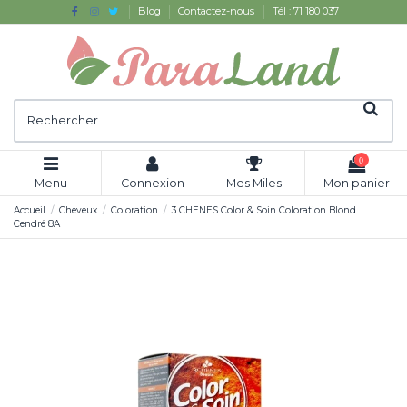
Blog
Contactez-nous
Tél : 71 180 037
0
Menu
Connexion
Mes Miles
Mon panier
Accueil
Cheveux
Coloration
3 CHENES Color & Soin Coloration Blond
Cendré 8A