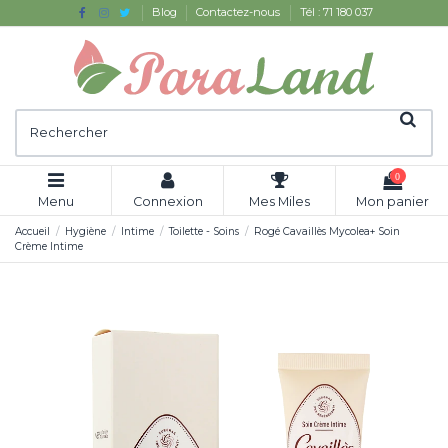
Blog
Contactez-nous
Tél : 71 180 037
0
Menu
Connexion
Mes Miles
Mon panier
Accueil
Hygiène
Intime
Toilette - Soins
Rogé Cavaillès Mycolea+ Soin
Crème Intime