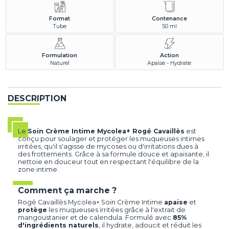
Format
Contenance
Tube
50 ml
Formulation
Action
Naturel
Apaise - Hydrate
DESCRIPTION
Le
Soin Crème Intime Mycolea+ Rogé Cavaillès
est
conçu pour soulager et protéger les muqueuses intimes
irritées, qu'il s'agisse de mycoses ou d'irritations dues à
des frottements. Grâce à sa formule douce et apaisante, il
nettoie en douceur tout en respectant l'équilibre de la
zone intime.
Comment ça marche ?
Rogé Cavaillès Mycolea+ Soin Crème Intime
apaise
et
protège
les muqueuses irritées grâce à l'extrait de
mangoustanier et de calendula. Formulé avec
85%
d'ingrédients naturels
, il hydrate, adoucit et réduit les