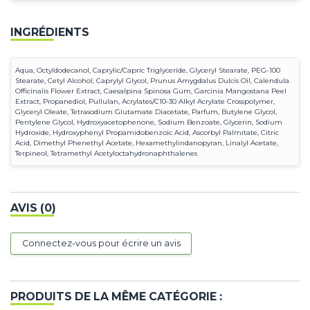
INGRÉDIENTS
Aqua, Octyldodecanol, Caprylic/Capric Triglyceride, Glyceryl Stearate, PEG-100
Stearate, Cetyl Alcohol, Caprylyl Glycol, Prunus Amygdalus Dulcis Oil, Calendula
Officinalis Flower Extract, Caesalpina Spinosa Gum, Garcinia Mangostana Peel
Extract, Propanediol, Pullulan, Acrylates/C10-30 Alkyl Acrylate Crosspolymer,
Glyceryl Oleate, Tetrasodium Glutamate Diacetate, Parfum, Butylene Glycol,
Pentylene Glycol, Hydroxyacetophenone, Sodium Benzoate, Glycerin, Sodium
Hydroxide, Hydroxyphenyl Propamidobenzoic Acid, Ascorbyl Palmitate, Citric
Acid, Dimethyl Phenethyl Acetate, Hexamethylindanopyran, Linalyl Acetate,
Terpineol, Tetramethyl Acetyloctahydronaphthalenes
AVIS (0)
Connectez-vous pour écrire un avis
PRODUITS DE LA MÊME CATÉGORIE :