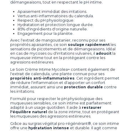
démangeaisons, tout en respectant le pH intime.
Apaisement immédiat des irritations.
Vertus anti-inflammatoires du calendula.
Respect du pH physiologique.
Hydratation et protection longue durée.
85% d'ingrédients d'origine naturelle.
Engagement pour la planète.
Avec l'extrait de mangoustanier, reconnu pour ses
propriétés apaisantes, ce soin
soulage rapidement
les
sensations de picotements et de démangeaisons. Idéal
en cas de mycoses ou d'irritations vulvaires, il
adoucit
la
muqueuse intime tout en la protégeant contre les
agressions extérieures.
Le Soin Crème Intime Mycolea+ contient également de
l'extrait de calendula, une plante connue pour ses
propriétés anti-inflammatoires
. Cet ingrédient permet
de réduire l'inflammation et d'apporter un confort
immédiat, assurant ainsi une
protection durable
contre
les irritations.
Formulé pour respecter le pH physiologique des
muqueuses sensibles, ce soin intime est parfaitement
adapté à un usage quotidien. Il aide à
restaurer
l'équilibre naturel
de la zone intime, tout en protégeant
les muqueuses des agressions extérieures.
Grâce au surgras végétal pro-régénérant®, ce soin intime
offre une
hydratation intense
et durable. Il agit comme