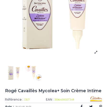
Rogé Cavaillès Mycolea+ Soin Crème Intime
Référence :
EAN :
3307
3596490007348
Avis :
aucun avis