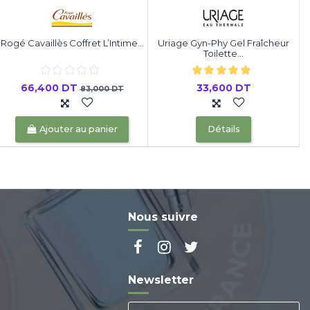
Rogé Cavaillès Coffret L’Intime...
Uriage Gyn-Phy Gel Fraîcheur
Toilette...
66,400 DT
33,600 DT
83,000 DT
Ajouter au panier
Détails
Nous suivre
Newsletter