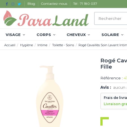
Blog
Contactez-nous
Tél : 71 180 037
VISAGE
CORPS
CHEVEUX
SOLAIRE
Accueil
Hygiène
Intime
Toilette - Soins
Rogé Cavaillès Soin Lavant Intime
Rogé Cava
Fille
Référence :
4
Avis :
aucun 
Frais de livr
Livraison gr