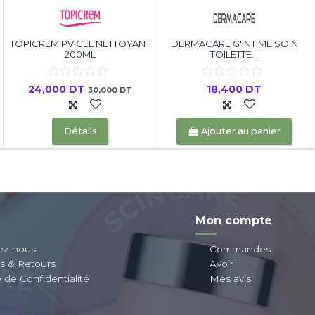
TOPICREM PV GEL NETTOYANT
DERMACARE G'INTIME SOIN
200ML
TOILETTE...
24,000 DT
18,400 DT
30,000 DT
Détails
Ajouter au panier
Mon compte
ez-nous
Commandes
ns & Retours
Avoir
e de Confidentialité
Mes avis