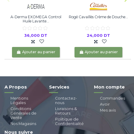
A-Derma EXOMEGA Control
Rogé Cavaillès Crème de Douche...
Huile Lavante...
36,000 DT
24,000 DT
Ajouter au panier
Ajouter au panier
A Propos
Services
Mon compte
Mentions
Contactez-
Commandes
Légales
nous
Avoir
Conditions
Livraisons &
Mes avis
Générales de
Retours
Vente
Politique de
Nos Magasins
Confidentialité
Nous suivre