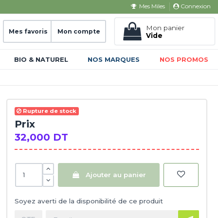
Connexion
Mes Miles
Mon panier
Mes favoris
Mon compte
Vide
BIO & NATUREL
NOS MARQUES
NOS PROMOS
Rupture de stock
Prix
32,000 DT
Ajouter au panier
Soyez averti de la disponibilité de ce produit