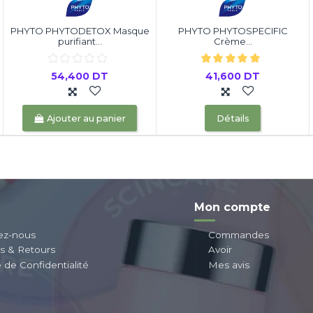
PHYTO PHYTODETOX Masque
PHYTO PHYTOSPECIFIC
purifiant...
Crème...
54,400 DT
41,600 DT
Ajouter au panier
Détails
Mon compte
ez-nous
Commandes
ns & Retours
Avoir
e de Confidentialité
Mes avis