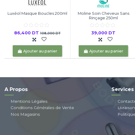
Luxéol Masque Boucles 200ml
Moline Soin Cheveux Sans
Rinçage 250ml
86,400 DT
39,000 DT
108,000 DT
Ajouter au panier
Ajouter au panier
A Propos
Services
Mentions Légales
Contact
Conditions Générales de Vente
Livraiso
Nos Magasins
Politiqu