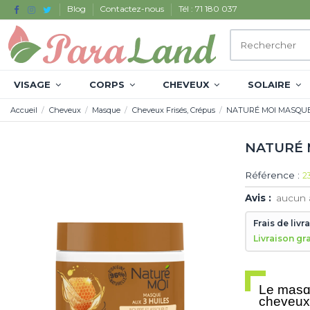
Blog
Contactez-nous
Tél : 71 180 037
VISAGE
CORPS
CHEVEUX
SOLAIRE
Accueil
Cheveux
Masque
Cheveux Frisés, Crépus
NATURÉ MOI MASQUE 
NATURÉ 
Référence :
2
Avis :
aucun 
Frais de livr
Livraison gr
Le masqu
cheveux 