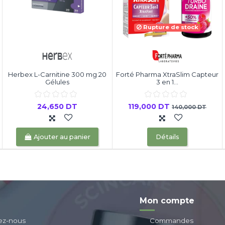
Rupture de stock
Herbex L-Carnitine 300 mg 20
Forté Pharma XtraSlim Capteur
Gélules
3 en 1...
24,650 DT
119,000 DT
140,000 DT
Ajouter au panier
Détails
Mon compte
ez-nous
Commandes