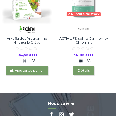
Rupture de stock
Arkofluides Programme
ACTIV LIFE Isoline Gymnema+
Minceur BIO 3 x...
Chrome...
104,550 DT
34,850 DT
Ajouter au panier
Détails
Nous suivre