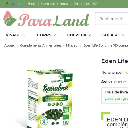
Blog
Contactez-nous
Tél : 71 180 037
VISAGE
CORPS
CHEVEUX
SOLAIRE
Accueil
Compléments Alimentaires
Minceur
Eden Life Spiruline 180 comp
Eden Lif
Référence :
4
Avis :
aucun 
Frais de livr
Livraison gr
EDEN L
compléme