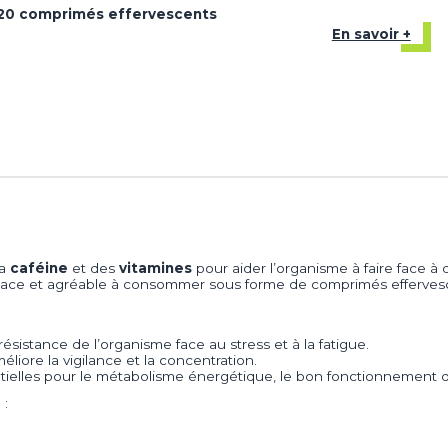
 20 comprimés effervescents
En savoir +
la
caféine
et des
vitamines
pour aider l’organisme à faire face à
ficace et agréable à consommer sous forme de comprimés efferves
a résistance de l’organisme face au stress et à la fatigue.
liore la vigilance et la concentration.
tielles pour le métabolisme énergétique, le bon fonctionnement du
 :