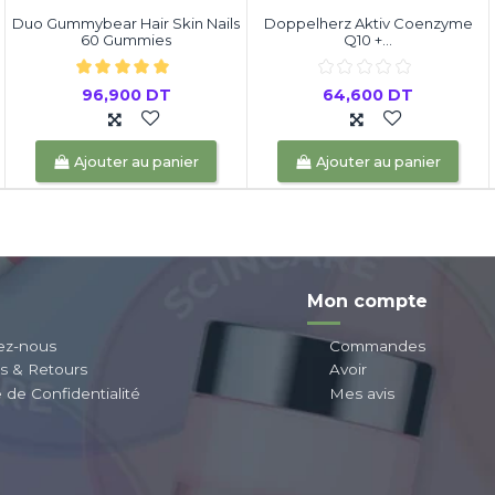
Duo Gummybear Hair Skin Nails
Doppelherz Aktiv Coenzyme
60 Gummies
Q10 +...
96,900 DT
64,600 DT
Ajouter au panier
Ajouter au panier
Mon compte
ez-nous
Commandes
ns & Retours
Avoir
e de Confidentialité
Mes avis