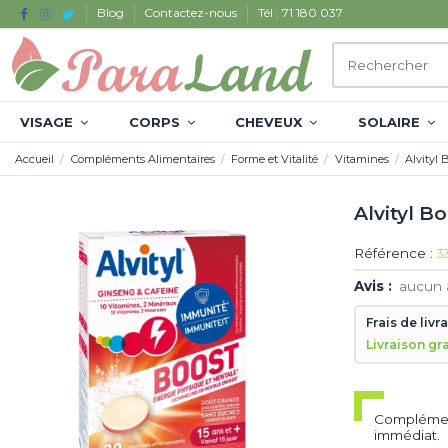
Blog
Contactez-nous
Tél : 71 180 037
VISAGE
CORPS
CHEVEUX
SOLAIRE
Accueil
Compléments Alimentaires
Forme et Vitalité
Vitamines
Alvityl 
Alvityl B
Référence :
3
Avis :
aucun 
Frais de livr
Livraison gr
Complémen
immédiat.