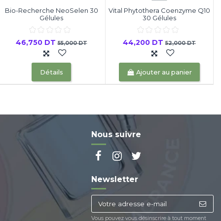
Bio-Recherche NeoSelen 30
Vital Phytothera Coenzyme Q10
Gélules
30 Gélules
46,750 DT
44,200 DT
55,000 DT
52,000 DT
Détails
Ajouter au panier
Nous suivre
Newsletter
Vous pouvez vous désinscrire à tout moment