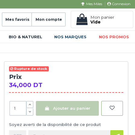
Connexion
Mes Miles
Mon panier
Mes favoris
Mon compte
Vide
BIO & NATUREL
NOS MARQUES
NOS PROMOS
Rupture de stock
Prix
34,000 DT
Ajouter au panier
Soyez averti de la disponibilité de ce produit