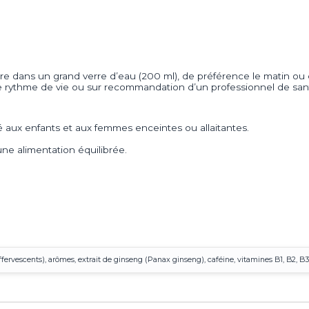
dre dans un grand verre d’eau (200 ml), de préférence le matin ou
e rythme de vie ou sur recommandation d’un professionnel de san
é aux enfants et aux femmes enceintes ou allaitantes.
ne alimentation équilibrée.
ervescents), arômes, extrait de ginseng (Panax ginseng), caféine, vitamines B1, B2, B3, B