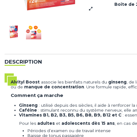
Boîte de
DESCRIPTION
Alvityl Boost
associe les bienfaits naturels du
ginseng
, de 
ou de
manque de concentration
. Une formule rapide, ef
Comment ça marche
Ginseng
: utilisé depuis des siècles, il aide à renforcer l
Caféine
: stimulant reconnu du système nerveux, elle amé
Vitamines B1, B2, B3, B5, B6, B8, B9, B12 et C
: essen
Pour les
adultes
et
adolescents dès 15 ans
, en cas de
Périodes d’examen ou de travail intense
Baisse de tonus passagère