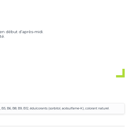
 en début d’après-midi.
té.
5, B6, B8, B9, B12, édulcorants (sorbitol, acésulfame-K), colorant naturel.