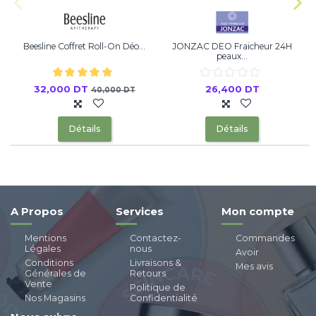
Beesline Coffret Roll-On Déo...
JONZAC DEO Fraicheur 24H
peaux...
32,000 DT
26,400 DT
40,000 DT
Détails
Détails
A Propos
Services
Mon compte
Mentions
Contactez-
Commandes
Légales
nous
Avoir
Conditions
Livraisons &
Mes avis
Générales de
Retours
Vente
Politique de
Nos Magasins
Confidentialité