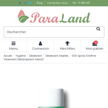
Blog
Contactez-nous
Tél : 71 180 037
0
Menu
Connexion
Mes Miles
Mon panier
Accueil
Hygiène
Déodorant
Déodorant Aisselles
SVR Spirial Extrême
Traitement Détranspirant Intensif