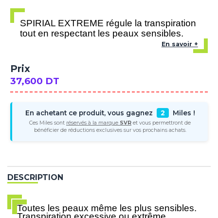
SPIRIAL EXTREME régule la transpiration
tout en respectant les peaux sensibles.
En savoir +
Prix
37,600 DT
En achetant ce produit, vous gagnez
2
Miles !
Ces Miles sont
réservés à la marque
SVR
et vous permettront de
bénéficier de réductions exclusives sur vos prochains achats.
DESCRIPTION
Toutes les peaux même les plus sensibles.
Transpiration excessive ou extrême.