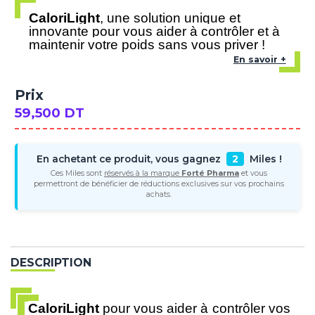
CaloriLight
, une solution unique et
innovante pour vous aider à contrôler et à
maintenir votre poids sans vous priver !
En savoir +
Prix
59,500 DT
En achetant ce produit, vous gagnez
2
Miles !
Ces Miles sont
réservés à la marque
Forté Pharma
et vous
permettront de bénéficier de réductions exclusives sur vos prochains
achats.
DESCRIPTION
CaloriLight
pour vous aider à contrôler vos