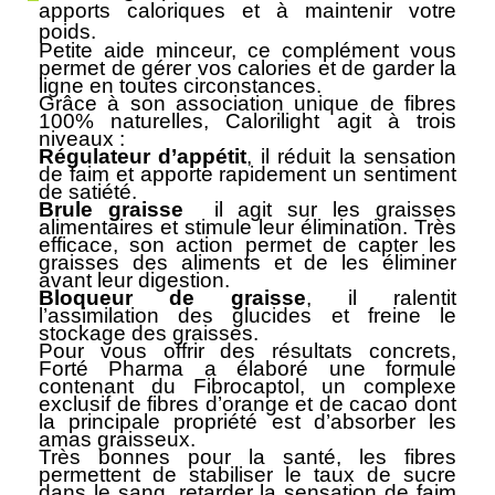
apports caloriques et à maintenir votre
poids.
Petite aide minceur, ce complément vous
permet de gérer vos calories et de garder la
ligne en toutes circonstances.
Grâce à son association unique de fibres
100% naturelles, Calorilight agit à trois
niveaux :
Régulateur d’appétit
, il réduit la sensation
de faim et apporte rapidement un sentiment
de satiété.
Brule graisse
il agit sur les graisses
alimentaires et stimule leur élimination. Très
efficace, son action permet de capter les
graisses des aliments et de les éliminer
avant leur digestion.
Bloqueur de graisse
, il ralentit
l’assimilation des glucides et freine le
stockage des graisses.
Pour vous offrir des résultats concrets,
Forté Pharma a élaboré une formule
contenant du Fibrocaptol, un complexe
exclusif de fibres d’orange et de cacao dont
la principale propriété est d’absorber les
amas graisseux.
Très bonnes pour la santé, les fibres
permettent de stabiliser le taux de sucre
dans le sang, retarder la sensation de faim