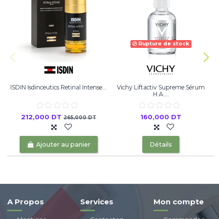
Rupture de stock
ISDIN Isdinceutics Retinal Intense...
Vichy Liftactiv Supreme Sérum
H.A....
212,000 DT
160,000 DT
265,000 DT
Ajouter au panier
Détails
A Propos
Services
Mon compte