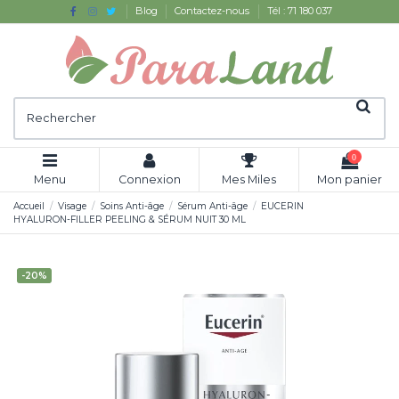
Blog
Contactez-nous
Tél : 71 180 037
0
Menu
Connexion
Mes Miles
Mon panier
Accueil
Visage
Soins Anti-âge
Sérum Anti-âge
EUCERIN
HYALURON-FILLER PEELING & SÉRUM NUIT 30 ML
-20%